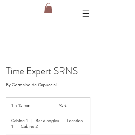
Time Expert SRNS
By Germaine de Capuccini
95
euros
1 h 15 min
1
95 €
1
5
Cabine 1
|
Bar à ongles
|
Location
m
1
|
Cabine 2
i
n