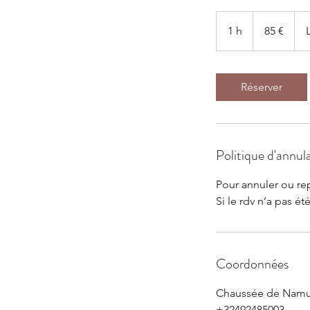
85
euros
1 h
1
85 €
Réserver
Politique d'annul
Pour annuler ou re
Si le rdv n’a pas é
Coordonnées
Chaussée de Namur
+32492485003