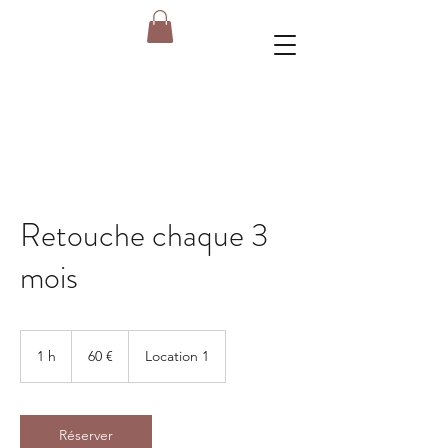
Retouche chaque 3
mois
60
euros
1 h
1
60 €
Location 1
Réserver