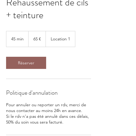
Réhaussement de cils
+ teinture
65
euros
45 min
4
65 €
Location 1
5
m
i
n
Réserver
Politique d'annulation
Pour annuler ou reporter un rdv, merci de
nous contacter au moins 24h en avance.
Si le rdv n’a pas été annulé dans ces délais,
50% du soin vous sera facturé.