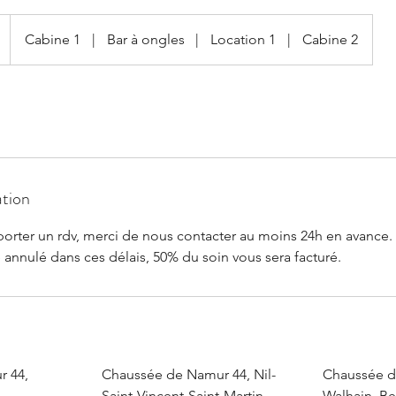
Cabine 1
|
Bar à ongles
|
Location 1
|
Cabine 2
ation
porter un rdv, merci de nous contacter au moins 24h en avance.
té annulé dans ces délais, 50% du soin vous sera facturé.
r 44,
Chaussée de Namur 44, Nil-
Chaussée d
Saint-Vincent-Saint-Martin,
Walhain, B