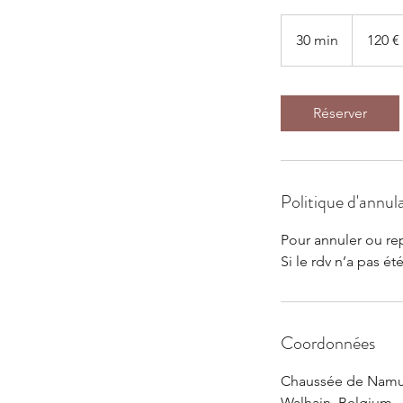
120
euros
30 min
3
120 €
0
m
i
Réserver
n
Politique d'annul
Pour annuler ou re
Si le rdv n’a pas é
Coordonnées
Chaussée de Namu
Walhain, Belgium