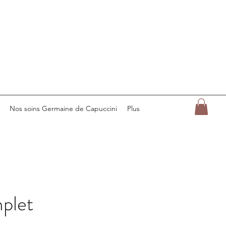
Nos soins Germaine de Capuccini
Plus
plet