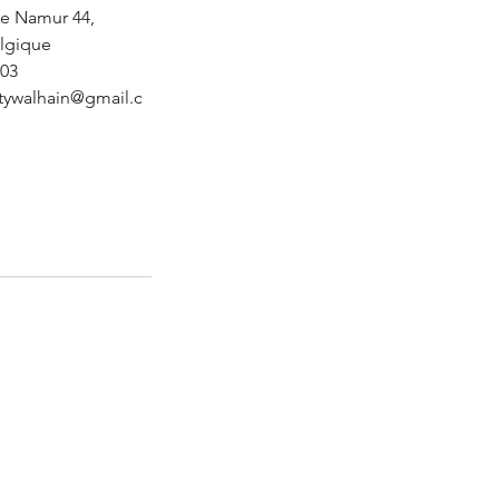
e Namur 44,
elgique
03
tywalhain@gmail.c