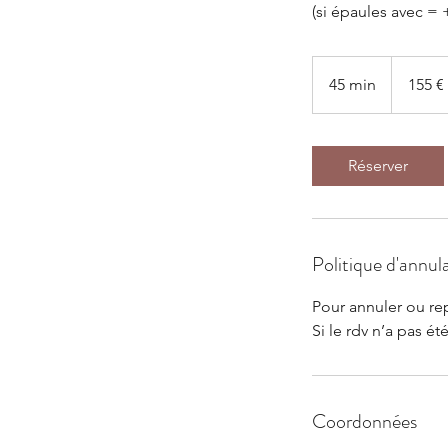
(si épaules avec =
155
euros
45 min
4
155 €
5
m
i
Réserver
n
Politique d'annul
Pour annuler ou re
Si le rdv n’a pas é
Coordonnées