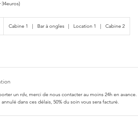
 +34euros)
Cabine 1
|
Bar à ongles
|
Location 1
|
Cabine 2
ation
porter un rdv, merci de nous contacter au moins 24h en avance.
té annulé dans ces délais, 50% du soin vous sera facturé.