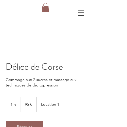
Délice de Corse
Gommage aux 2 sucres et massage aux
techniques de digitopression
95
euros
1 h
1
95 €
Location 1
Réserver