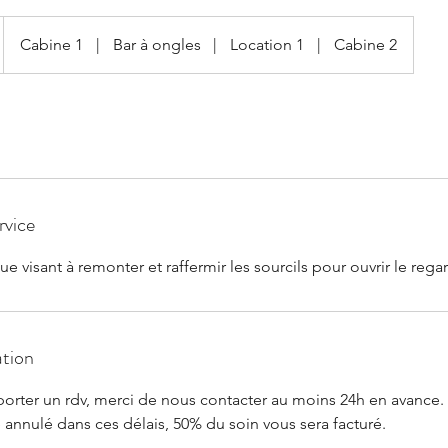
Cabine 1
|
Bar à ongles
|
Location 1
|
Cabine 2
rvice
e visant à remonter et raffermir les sourcils pour ouvrir le rega
ation
porter un rdv, merci de nous contacter au moins 24h en avance.
té annulé dans ces délais, 50% du soin vous sera facturé.