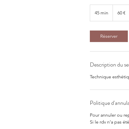
60
euros
45 min
4
60 €
5
m
i
Réserver
n
Description du se
Technique esthétiqu
Politique d'annul
Pour annuler ou re
Si le rdv n’a pas é