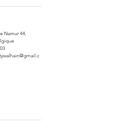
e Namur 44,
elgique
03
tywalhain@gmail.c